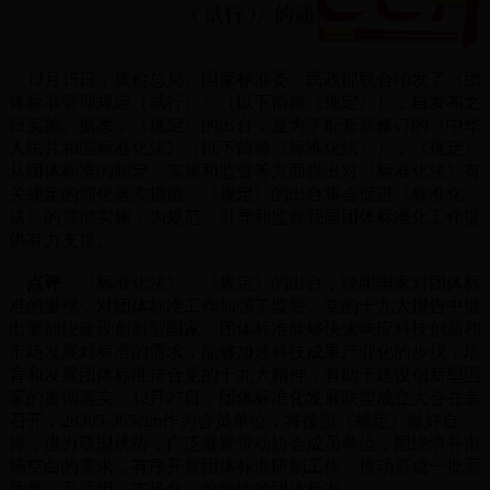
12月15日，质检总局、国家标准委、民政部联合印发了《团
体标准管理规定（试行）》（以下简称《规定》），自发布之
日实施。据悉，《规定》的出台，是为了配套新修订的《中华
人民共和国标准化法》（以下简称《标准化法》），《规定》
从团体标准的制定、实施和监督等方面提出对《标准化法》有
关规定的细化落实措施。《规定》的出台将会促进《标准化
法》的贯彻实施，为规范、引导和监督我国团体标准化工作提
供有力支撑。
点评
：《标准化法》、《规定》的出台，说明国家对团体标
准的重视，对团体标准工作加强了监管。党的十九大报告中提
出要加快建设创新型国家，团体标准能够快速响应科技创新和
市场发展对标准的需求，能够加速科技成果产业化的步伐，培
育和发展团体标准符合党的十九大精神，有助于建设创新型国
家的贯彻落实。12月27日，团体标准化发展联盟成立大会在京
召开，28365-365cim作为会员单位，将按照《规定》做好自
律，借力联盟优势，广泛凝聚带动协会成员单位，围绕填补市
场空白的需求，有序开展团体标准研制工作，推动形成一批高
质量、高适用、市场化、前瞻性的团体标准。