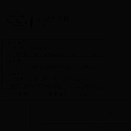
协会动态：
·
2017年12月餐事辣评
·
中国烹协受邀赴蓉城参加四川商务厅主办的川
菜大赛
·
中华名小吃成为全国地域美食文化新标志——
中国烹饪
·
中国烹协应邀出席卡塔尔国庆日招待会
·
爱玛客国际部首席运营官一行拜访姜俊贤会长
新闻中心 > 餐事辣评 > 新闻
2017年12
2017-12-28 18:31