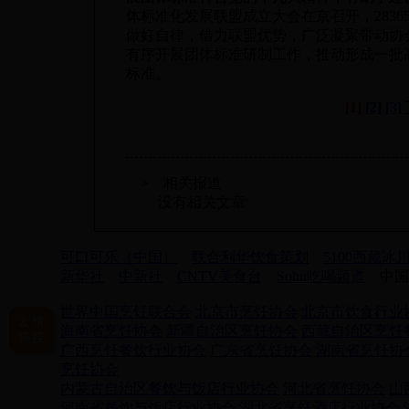
体标准化发展联盟成立大会在京召开，28365
做好自律，借力联盟优势，广泛凝聚带动协
有序开展团体标准研制工作，推动形成一批
标准。
[1]
[2]
[3]
> 相关报道
没有相关文章
可口可乐（中国）
联合利华饮食策划
5100西藏冰
新华社
中新社
CNTV美食台
Sohu吃喝频道
中国
世界中国烹饪联合会
北京市烹饪协会
北京市饮食行业
海南省烹饪协会
新疆自治区烹饪协会
西藏自治区烹饪
广西烹饪餐饮行业协会
广东省烹饪协会
湖南省烹饪协
烹饪协会
内蒙古自治区餐饮与饭店行业协会
河北省烹饪协会
山
河南省餐饮与饭店行业协会
湖北省烹饪酒店行业协会