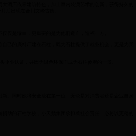
大酒店依靠建筑特色，加上室内装潢艺术的创新，获得持久的
个月后出现在合川文峰古街。
不仅仅是输血，更重要的是为他们造血，造福一方。
自己的底料厂建在石柱，既为石柱提供了就业机会，更是为我
级龙头企业认证，并因为绿色环保而成为石柱参观的一景。
新。同时她将安全放在第一位，无论是对消费者还是企业自身
捐助的石柱学校，小天鹅集团承担着社会责任，必将以更稳的