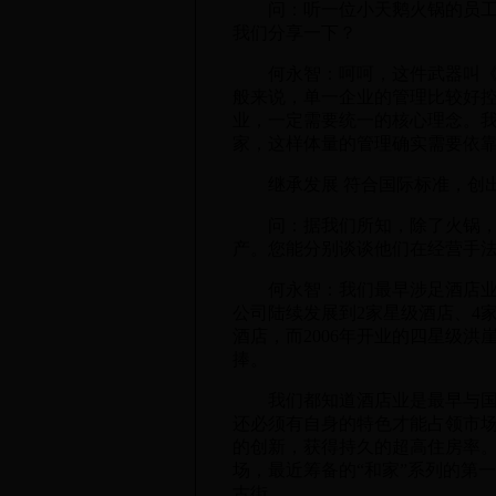
问：听一位小天鹅火锅的员工讲
我们分享一下？
何永智：呵呵，这件武器叫《天
般来说，单一企业的管理比较好
业，一定需要统一的核心理念。我们
家，这样体量的管理确实需要依
继承发展 符合国际标准，创
问：据我们所知，除了火锅，小
产。您能分别谈谈他们在经营手
何永智：我们最早涉足酒店业是
公司陆续发展到2家星级酒店、4
酒店，而2006年开业的四星级
捧。
我们都知道酒店业是最早与国际
还必须有自身的特色才能占领市
的创新，获得持久的超高住房率
场，最近筹备的“和家”系列的第
古街。