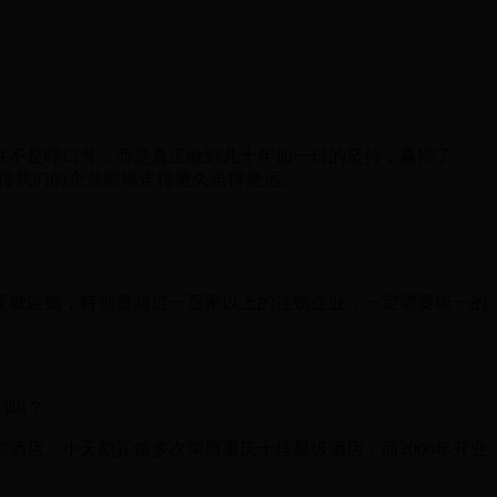
不是呼口号，而是真正做到几十年如一日的坚持，赢得了
使得我们的企业能够走得更久走得更远。
做连锁，特别是超过一百家以上的连锁企业，一定需要统一的
别吗？
酒店。小天鹅宾馆多次荣膺重庆十佳星级酒店，而2006年开业