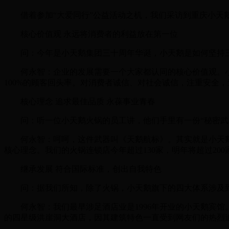
借着参加“大爱同行”公益活动之机，我们采访到重庆小天
核心价值观 永远将消费者的利益放在第一位
问：今年是小天鹅集团三十周年华诞，小天鹅是如何坚持三
何永智：企业的发展需要一个大家都认同的核心价值观。小
100%的顾客回头率。对消费者诚信、对社会诚信，注重安全
核心理念 追求最佳品质 永葆事业青春
问：听一位小天鹅火锅的员工讲，他们手里有一份“秘密武
何永智：呵呵，这件武器叫《天鹅航标》。其实就是小天鹅
核心理念。我们的火锅连锁店今年超过130家，明年将超过20
继承发展 符合国际标准，创出自我特色
问：据我们所知，除了火锅，小天鹅旗下的四大体系涉及到
何永智：我们最早涉足酒店业是1996年开业的小天鹅宾馆。
的四星级洪崖洞大酒店，因其建筑特色一直受到网友们的热烈