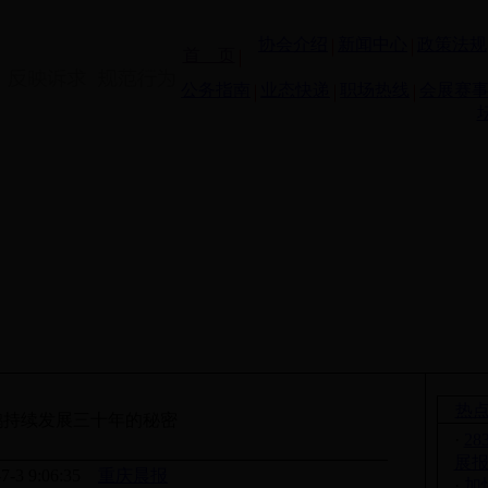
协会介绍
新闻中心
政策法规
首 页
公务指南
业态快递
职场热线
会展赛
热
鹅持续发展三十年的秘密
·
2
展
-7-3 9:06:35
重庆晨报
·
加