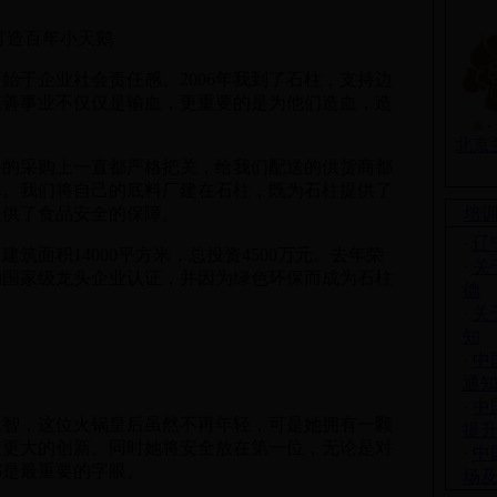
造百年小天鹅
于企业社会责任感。2006年我到了石柱，支持边
慈善事业不仅仅是输血，更重要的是为他们造血，造
北京
采购上一直都严格把关，给我们配送的供货商都
库。我们将自己的底料厂建在石柱，既为石柱提供了
提供了食品安全的保障。
培
·
辽
面积14000平方米，总投资4500万元。去年荣
·
关
的国家级龙头企业认证，并因为绿色环保而成为石柱
德
·
关
知
·
中
通
·
中
，这位火锅皇后虽然不再年轻，可是她拥有一颗
提
欢更大的创新。同时她将安全放在第一位，无论是对
·
中
都是最重要的字眼。
场