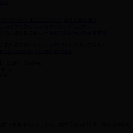
太乐
餐饮行业协会
重庆市烹饪协会
重庆市餐饮商会
云南省烹饪协会
云南省餐饮与美食行业协会
黑龙江省烹饪协会
辽宁省餐饮烹饪行业协会
吉林省
会
贵州省烹饪协会
山东省烹饪协会
天津市烹饪协会
四川省烹饪协会
吉林餐饮美食协会
Rights Reserved
0055
247
持下来的并不太多。如今仍然立于潮头的企业，单就创业时间