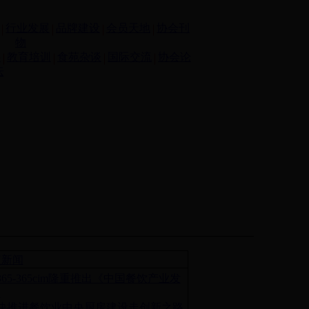
行业发展
品牌建设
会员天地
协会刊
物
事
教育培训
食苑杂谈
国际交流
协会论
坛
点新闻
8365-365cim隆重推出《中国餐饮产业发
报
快推进餐饮业中央厨房建设走创新之路