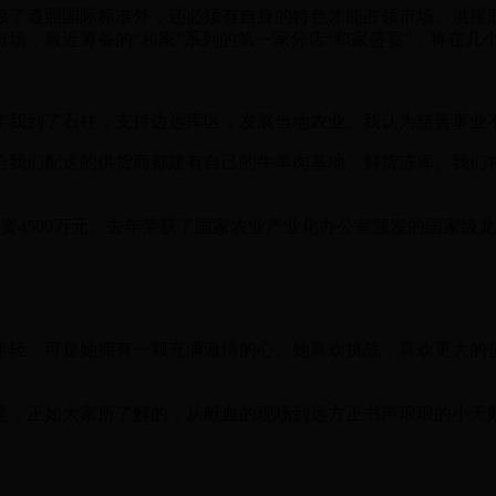
了遵照国际标准外，还必须有自身的特色才能占领市场。洪崖洞
场，最近筹备的“和家”系列的第一家分店“和家盛宴”，将在几
年我到了石柱，支持边远库区，发展当地农业。我认为慈善事业
我们配送的供货商都建有自己的牛羊肉基地、鲜货冻库。我们将
投资4500万元。去年荣获了国家农业产业化办公室颁发的国家
轻，可是她拥有一颗充满激情的心。她喜欢挑战，喜欢更大的创
，正如大家所了解的，从献血的现场到远方正书声琅琅的小天鹅