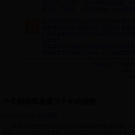
可口可乐（中国）
联合利华饮食策划
5
新华社
中新社
CNTV美食台
Sohu吃
世界中国烹饪联合会
北京市烹饪协会
北京
海南省烹饪协会
新疆自治区烹饪协会
西藏
广西烹饪餐饮行业协会
广东省烹饪协会
湖
烹饪协会
内蒙古自治区餐饮与饭店行业协会
河北省烹
河南省餐饮与饭店行业协会
湖北省烹饪酒店
协会简介
| 广告服务 
地址：
28
小天鹅持续发展三十年的秘密
2012-7-3 9:06:35
重庆晨报
对重庆的民营经济进行的一次简单的梳理时不难发现，本市
来说，十年左右的人才济济，二十年以上的就已经比较罕见了