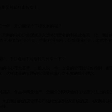
鹅集团总裁何永智女士。
十年，并仍能保持平稳发展的呢？
天鹅的核心价值观就是永远将消费者的利益放在第一位。我们并
，遵守法律与社会准则。控制利润空间，公益回报社会，这样才
器”。不知道能不能给我们分享一下？
的核心理念荟萃。一般来说，单一企业的管理比较好控制，而要
0家，这样体量的管理确实需要依靠行之有效的核心理念。
酒店、食品和商业地产。您能分别谈谈他们在经营手法上的差
其后我们的酒店管理公司陆续发展到2家星级酒店、4家商务连锁
追捧。