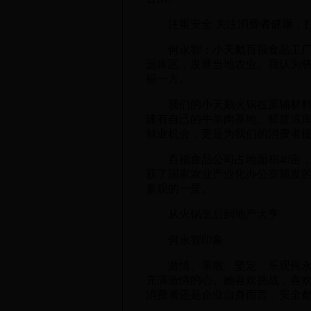
注重安全 关注消费者健康，打
何永智：小天鹅百福食品工厂始
远库区，发展当地农业。我认为
福一方。
我们的小天鹅火锅在原辅材料的
建有自己的牛羊肉基地、鲜货冻
就业机会，更是为我们的消费者
百福食品公司占地面积40亩，建筑
获了国家农业产业化办公室颁发
参观的一景。
从火锅皇后到地产大亨
何永智印象
激情、果敢、坚定、乐观何永智
充满激情的心。她喜欢挑战，喜
消费者还是企业自身而言，安全