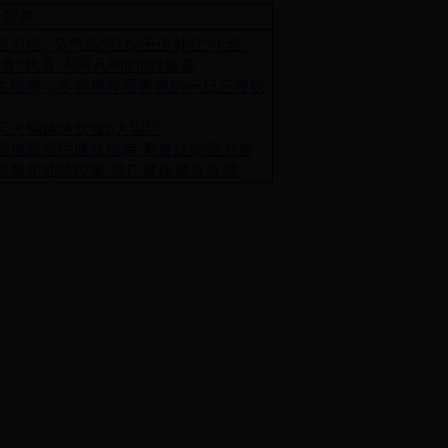
食营养
至习俗:“节气饭”吃饺子进补吃“十全”
北食"代表 不同凡响的8款鲁菜
生指南：专家推荐最养胃的一日三餐饮
天火锅烧烤饮食6大误区
国推新居民膳食指南 素食比肉营养多
京餐馆油盐控量 推广健康膳食食谱