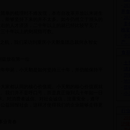
·
28
界
单的梳理时不难发现，本市自改革开放以来诞生
·
2
落，能够坚持下来的并不太多。如今仍然立于潮头的
·
姜
左右的人才济济，二十年以上的就已经比较罕见了。
晚
业三十年以上的则屈指可数。
·
中
产
之机，我们采访到重庆小天鹅集团总裁何永智女
食
益放在第一位
·
土
·
清
华诞，小天鹅是如何坚持三十年，并仍能保持平
·
厉
·
地
家都认同的核心价值观。小天鹅的核心价值观就
·
晋
位。我们并不是呼口号，而是真正做到几十年如一日
·
小
头率。对消费者诚信、对社会诚信，注重安全，遵守
，公益回报社会，这样才使得我们的企业能够走得更
行
·
2
事业青春
沪
·
姜