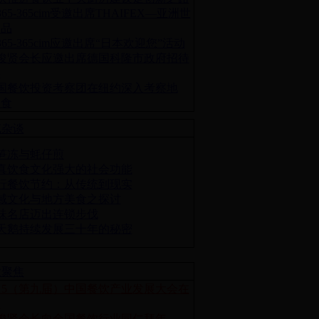
365-365cim受邀出席THAIFEX—亚洲世
食品
8365-365cim应邀出席“日本欢迎您”活动
俊贤会长应邀出席德国科隆市政府招待
宴
国餐饮投资考察团在纽约深入考察地
、食
苑杂谈
笋冻与蚝仔煎
真饮食文化强大的社会功能
行餐饮节约：从传统到现实
域文化与地方美食之探讨
味名店迈出连锁步伐
天鹅持续发展三十年的秘密
业聚焦
015（第九届）中国餐饮产业发展大会在
隆
俊贤会长向全国餐饮行业同仁拜年