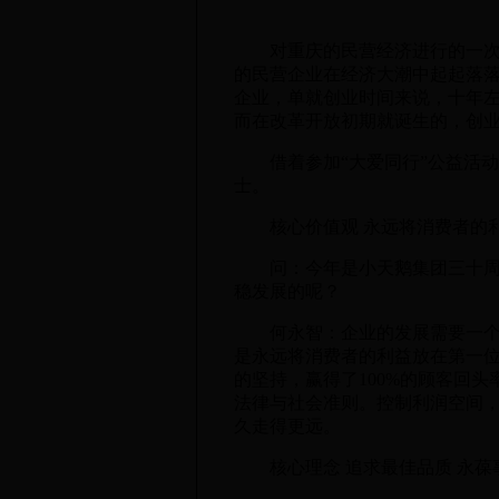
对重庆的民营经济进行的一次简
的民营企业在经济大潮中起起落
企业，单就创业时间来说，十年
而在改革开放初期就诞生的，创
借着参加“大爱同行”公益活动
士。
核心价值观 永远将消费者的利
问：今年是小天鹅集团三十周年
稳发展的呢？
何永智：企业的发展需要一个大
是永远将消费者的利益放在第一
的坚持，赢得了100%的顾客回
法律与社会准则。控制利润空间
久走得更远。
核心理念 追求最佳品质 永葆