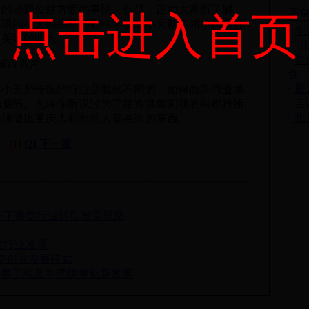
谈到公益方面的事情。但是，正如大家所了解
美
点击进入首页
琅琅的小天鹅捐助的石柱学校，小天鹅集团承担着社
·
冬
更美好的明天。
·
"
·
养
城市名片
食
·
夏
天鹅传统的行业是截然不同的。如何做到商业地
·
美
动脑筋。也许你听说过为了建造洪崖洞我的脚都摔断
·
北
必须做出重庆人和外地人都喜欢的东西。
[1]
[2]
下一页
势下餐饮行业转型发展思路
饮行业发展
资创业发展模式
m力促早餐工程及中式快餐创新发展