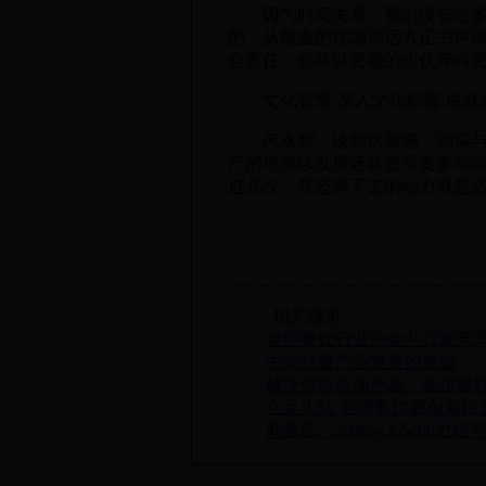
因为时间关系，我们没有过多的
的，从献血的现场到远方正书声
会责任，必将以更稳的步伐奔向
文化智慧 深入文化精髓 成就
何永智：谈到洪崖洞，确实与小
产的可持续发展还真是需要多动
过几次，我坚持下去的动力就是
> 相关报道
全国餐饮行业协会共议新形
中式快餐产业发展的突破
解决供求失衡矛盾，促进餐
立足大陆 台湾餐饮要创新投
商务部、28365-365ci