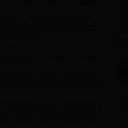
，他们手里有一份“秘密武器”。不知道能不能给
·
2
京
·
商
鹅航标》。其实就是小天鹅的核心理念荟萃。一
·
2
控制，而要做连锁，特别是超过一百家以上的连锁企
·
习
的火锅连锁店今年超过130家，明年将超过200
靠行之有效的核心理念。
会
出自我特色
天鹅旗下的四大体系涉及到酒店、食品和商业地
法上的差别吗？
1996年开业的小天鹅宾馆。其后我们的酒店管理
家商务连锁酒店。小天鹅宾馆多次荣膺重庆十佳星级
顺
洪崖洞大酒店，因其建筑特色一直受到网友们的热烈追
接轨的服务行业，而我们除了遵照国际标准外，
场。洪崖洞大酒店依靠建筑特色，加上室内装潢艺术
。同时，酒店管理公司正在将本来配套的餐饮放到市
一家分店“和家盛宴”，将在几个月后出现在合川文峰
283