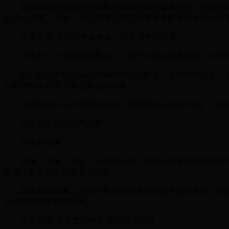
我们都知道酒店业是最早与国际接轨的服务行业，而我们除
超高住房率。同时，酒店管理公司正在将本来配套的餐饮放到市
注重安全 关注消费者健康，打造百年小天鹅
何永智：小天鹅百福食品工厂始于企业社会责任感。2006
我们的小天鹅火锅在原辅材料的采购上一直都严格把关，给
们的消费者提供了食品安全的保障。
百福食品公司占地面积40亩，建筑面积14000平方米，总
从火锅皇后到地产大亨
何永智印象
激情、果敢、坚定、乐观何永智，这位火锅皇后虽然不再年
而言，安全都是最重要的字眼。
因为时间关系，我们没有过多的谈到公益方面的事情。但是
步伐奔向更美好的明天。
文化智慧 深入文化精髓 成就城市名片