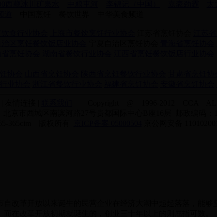
100西藏冰川矿泉水
中粮屯河
李锦记（中国）
嘉豪劲霸
太
喝频道
中国烹饪 餐饮世界 中华美食频道
市饮食行业协会
上海市餐饮烹饪行业协会
江苏省烹饪协会
江苏省
自治区烹饪餐饮饭店业协会
宁夏自治区烹饪协会
青海省烹饪协会
南省烹饪协会
湖南省餐饮行业协会
江西省烹饪餐饮饭店行业协会
饪协会
山西省烹饪协会
陕西省烹饪餐饮行业协会
甘肃省烹饪协
行业协会
浙江省餐饮行业协会
福建省烹饪协会
安徽省烹饪协会
| 友情连接 |
联系我们
Copyright @ 1996-2012 CCA ALL 
北京市西城区南滨河路27号贵都国际中心B座16层 邮政编码：10
365-365cim 版权所有
京ICP备案 05000504
京公网安备 110102001
自改革开放以来诞生的民营企业在经济大潮中起起落落，能够坚
。而在改革开放初期就诞生的，创业三十年以上的则屈指可数。