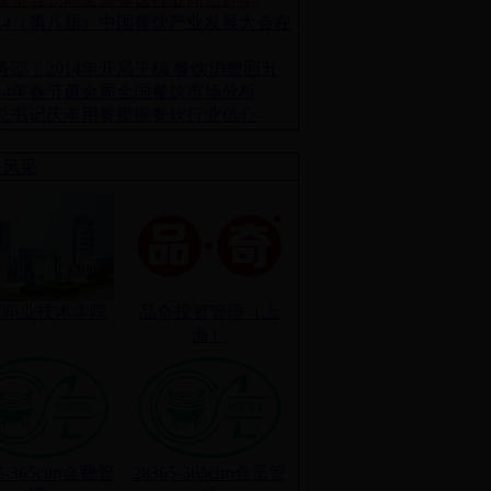
014（第八届）中国餐饮产业发展大会在
召
务部：2014年开局平稳 餐饮消费回升
014年春节黄金周全国餐饮市场分析
总书记庆丰用餐提振餐饮行业信心
员风采
德职业技术学院
品奇投资管理（上
海）
65-365cim会费管
28365-365cim会员管