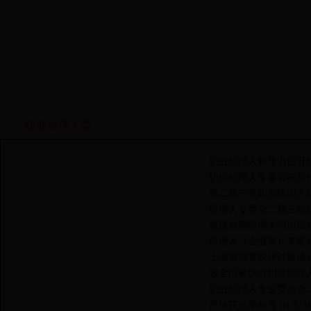
职业经理人委
经理人资讯
职业经理人领导力提升
·
职业经理人专委会在郑
·
第二届宁夏职业经理人
·
经理人专委会二届三次
·
福建首期经理人培训班
·
经理人（企业家）专委
·
上海世博餐饮研讨座谈
·
致全国餐饮业职业经理
·
职业经理人专业委员会
·
严琦获光荣称号
·
(11月13