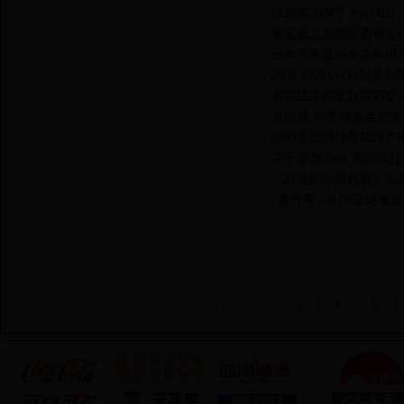
绿茵阁20岁了
·
(9月14日)
第五届北京国际西餐文
·
日本零售业巨头柒和伊
·
2009 TABASCO创
·
新西兰牛肉烹饪技巧交
·
食尚秀-西餐博览会圆满
·
2009美国阿拉斯加海
·
关于举办2009‘美国
·
《21世纪中国西餐》前
·
“食尚秀—2008圣诞
·
首页
上一页
1
2
3
4
5
6
下