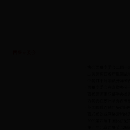
西餐专委会
行业资讯
工作条例
组织结构
地方组织
协会西餐专委会二届一
·
占美厨房西餐厅重回故
·
中餐订不到咱就开洋荤
·
西餐专委会在京举办分
·
西餐厨师俱乐部举办首
·
西餐委在苏州举办西餐
·
英国咖啡连锁巨头访问
·
西式餐饮业网络营销体
·
2009第四届中国比萨冠
·
第五届北京西餐节:12
·