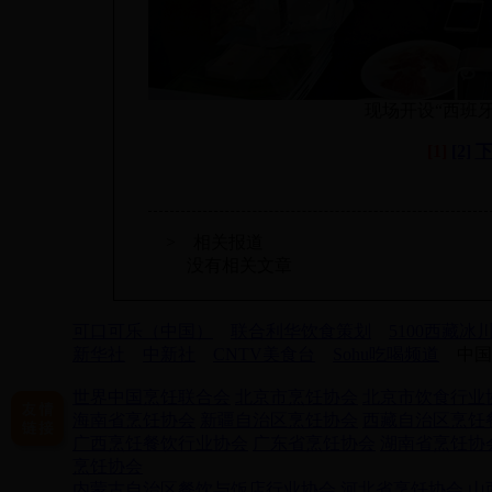
现场开设“西班
[1]
[2]
> 相关报道
没有相关文章
可口可乐（中国）
联合利华饮食策划
5100西藏冰
新华社
中新社
CNTV美食台
Sohu吃喝频道
中国
世界中国烹饪联合会
北京市烹饪协会
北京市饮食行业
海南省烹饪协会
新疆自治区烹饪协会
西藏自治区烹饪
广西烹饪餐饮行业协会
广东省烹饪协会
湖南省烹饪协
烹饪协会
内蒙古自治区餐饮与饭店行业协会
河北省烹饪协会
山