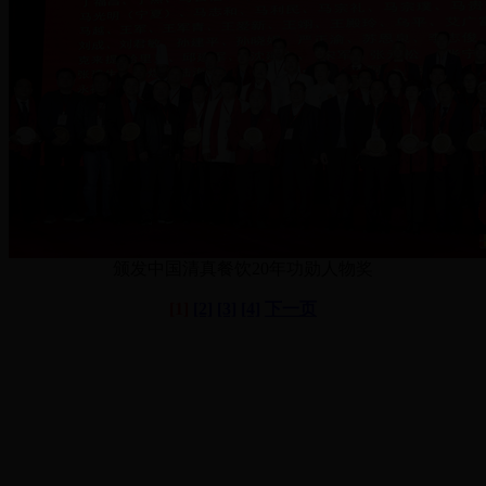
颁发中国清真餐饮20年功勋人物奖
[1]
[2]
[3]
[4]
下一页