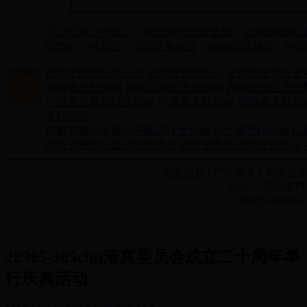
可口可乐（中国）
联合利华饮食策划
5100西藏冰
新华社
中新社
CNTV美食台
Sohu吃喝频道
中国
世界中国烹饪联合会
北京市烹饪协会
北京市饮食行业
海南省烹饪协会
新疆自治区烹饪协会
西藏自治区烹饪
广西烹饪餐饮行业协会
广东省烹饪协会
湖南省烹饪协
烹饪协会
内蒙古自治区餐饮与饭店行业协会
河北省烹饪协会
山
河南省餐饮与饭店行业协会
湖北省烹饪酒店行业协会
协会简介
| 广告服务 | 友情连接
地址：北京市西城
28365-365
28365-365cim清真委员会成立二十周年举
行庆典活动