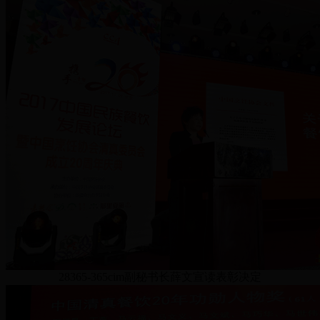
28365-365cim副秘书长薛文宣读表彰决定