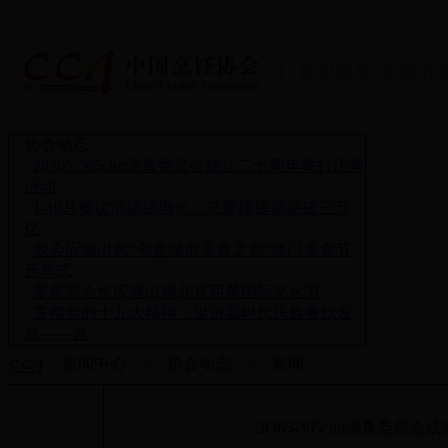
协会动态：
·
28365-365cim清真委员会成立二十周年举行庆典
活动
·
1-10月餐饮市场稳增长，总规模提前突破三万
亿
·
我会应邀出席“创意城市美食之都”澳门美食节
开幕式
·
姜俊贤会长应邀出席北京西餐国际文化节
·
贯彻党的十九大精神，促进新时代民族餐饮发
展——首
新闻中心 > 协会动态 > 新闻
28365-365cim清真委