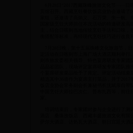
6月28日“2017西藏珠峰旅游文化节——
宾馆召开。西藏烹饪餐饮饭店业协会邀请了区
家组，还邀请了高炳义、石万荣、朱一帆、
国家级烹饪大师担任本次活动的特邀研发高
主，结合日喀则当地传统烹饪手法和口味，
衡搭配等标准，再经现代烹饪技巧进行改良
7月28日晚，第十五届珠峰文化旅游节，
定活动在日喀则市上海广场大酒店顺利举行
则市旅发委相关领导、特色宴席研发专家团
品品鉴团队，现场评定宴席研发专家团队推出
个宴席研发菜品给予了肯定。评定活动结束
精选其中36道作为宴席主打菜品，并于2017
饭店业协会常务副会长兼秘书长沈斌亲自带
中国烹饪大师拉巴次仁、普布扎西等，前往日
家。
培训结束后，专家团对参与企业进行了测评
酒店、桑珠孜饭店、西藏丰盛旅游文化有限
萨尔大酒店、达热瓦大酒店、朝日宫廷大酒