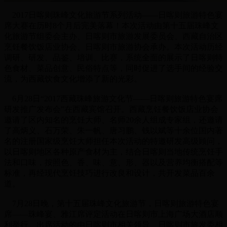
2017日喀则珠峰文化旅游节系列活动——日喀则旅游特色宴
席大赛在历时8个月后完美落幕！本次活动由第十五届珠峰文
化旅游节组委会主办、日喀则市旅游发展委员会、西藏自治区
烹饪餐饮饭店业协会、日喀则市旅游协会承办。本次活动历经
调研、研发、品鉴、培训、比赛，系统全面的展示了日喀则特
色食材、菜品创意、民俗特点等，同时促进了选手间的经验交
流，为西藏饮食文化增添了新的光彩。
6月28日“2017西藏珠峰旅游文化节——日喀则旅游特色宴席
研发推广发布会”在西藏宾馆召开。西藏烹饪餐饮饭店业协会
邀请了区内知名的烹饪大师、名师20余人组成专家组，还邀请
了高炳义、石万荣、朱一帆、唐习鹏、钱以斌等十余位国内著
名的注册国家级烹饪大师担任本次活动的特邀研发高级顾问，
以日喀则地区各种原产食材为主，结合日喀则当地传统烹饪手
法和口味，按照色、香、味、意、形、器以及营养均衡搭配等
标准，再经现代烹饪技巧进行改良和设计，共开发菜品百余
道。
7月28日晚，第十五届珠峰文化旅游节，日喀则旅游特色宴
席——珠峰宴、雅江席评定活动在日喀则市上海广场大酒店顺
利举行。出席活动的由日喀则市相关领导、日喀则市旅发委相