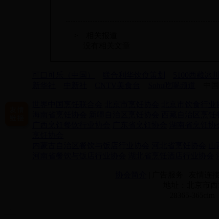
> 相关报道
没有相关文章
可口可乐（中国）
联合利华饮食策划
5100西藏冰
新华社
中新社
CNTV美食台
Sohu吃喝频道
中国
世界中国烹饪联合会
北京市烹饪协会
北京市饮食行业
海南省烹饪协会
新疆自治区烹饪协会
西藏自治区烹饪
广西烹饪餐饮行业协会
广东省烹饪协会
湖南省烹饪协
烹饪协会
内蒙古自治区餐饮与饭店行业协会
河北省烹饪协会
山
河南省餐饮与饭店行业协会
湖北省烹饪酒店行业协会
协会简介
| 广告服务 | 友情连接
地址：北京市西城
28365-365