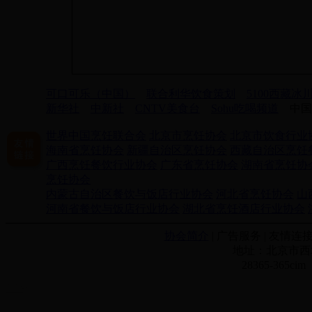
可口可乐（中国）
联合利华饮食策划
5100西藏冰
新华社
中新社
CNTV美食台
Sohu吃喝频道
中国
世界中国烹饪联合会
北京市烹饪协会
北京市饮食行业
海南省烹饪协会
新疆自治区烹饪协会
西藏自治区烹饪
广西烹饪餐饮行业协会
广东省烹饪协会
湖南省烹饪协
烹饪协会
内蒙古自治区餐饮与饭店行业协会
河北省烹饪协会
山
河南省餐饮与饭店行业协会
湖北省烹饪酒店行业协会
协会简介
| 广告服务 | 友情连接
地址：北京市西城
28365-365