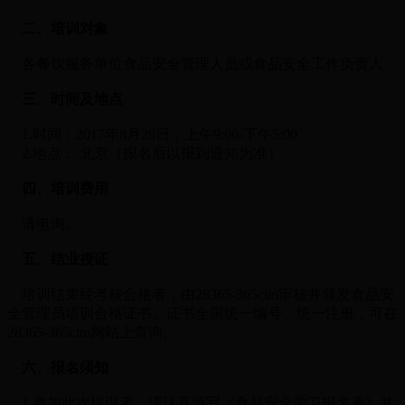
二、培训对象
各餐饮服务单位食品安全管理人员或食品安全工作负责人
三、时间及地点
1.时间：2017年8月28日，上午9:00-下午5:00
2.地点： 北京（报名后以报到通知为准）
四、培训费用
请电询。
五、结业授证
培训结束经考核合格者，由28365-365cim审核并颁发食品安
全管理员培训合格证书。证书全国统一编号、统一注册，可在
28365-365cim网站上查询。
六、报名须知
1.参加此次培训者，请认真填写《食品安全学习报名表》并