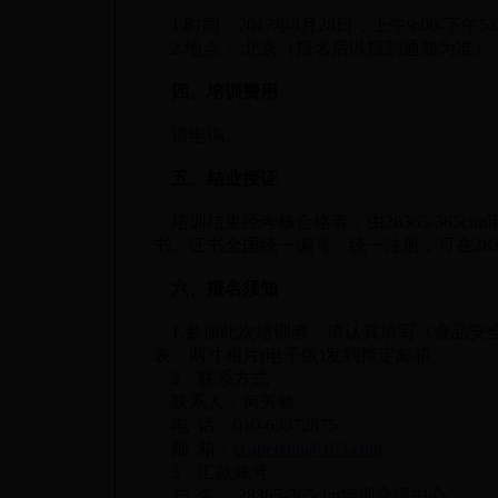
1.时间：2017年8月28日，上午9:00-下午5:0
2.地点： 北京（报名后以报到通知为准）
四、培训费用
请电询。
五、结业授证
培训结束经考核合格者，由28365-365c
书。证书全国统一编号、统一注册，可在28365
六、报名须知
1.参加此次培训者，请认真填写《食品安全
表、两寸相片(电子版)发到指定邮箱。
2．联系方式
联系人：何芳敏
电 话：010-63372875
邮 箱：
ccapeixun@163.com
3．汇款账号
户 名： 28365-365cim培训交流中心